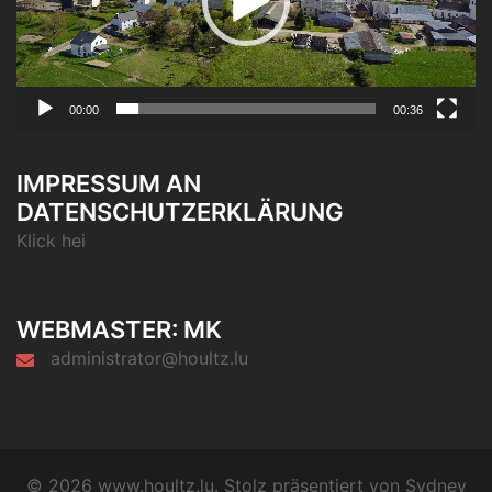
00:00
00:36
IMPRESSUM AN
DATENSCHUTZERKLÄRUNG
Klick hei
WEBMASTER: MK
administrator@houltz.lu
© 2026 www.houltz.lu. Stolz präsentiert von
Sydney