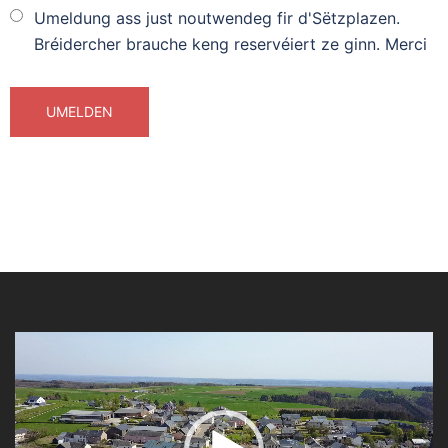
Umeldung ass just noutwendeg fir d'Sëtzplazen.
Bréidercher brauche keng reservéiert ze ginn. Merci
Video-
Player