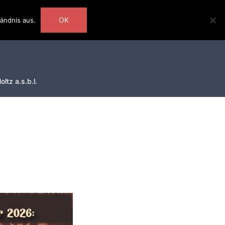
OK
ändnis aus.
ltz a.s.b.l.