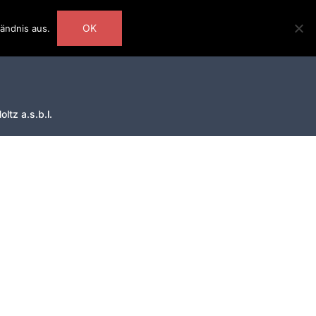
OK
ändnis aus.
ltz a.s.b.l.