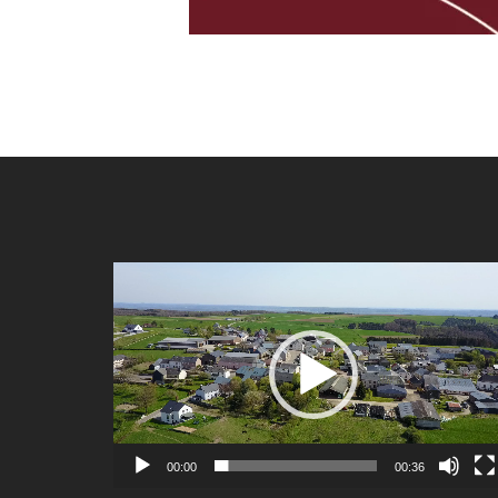
Video-
Player
00:00
00:36