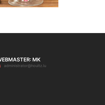
WEBMASTER: MK
administrator@houltz.lu