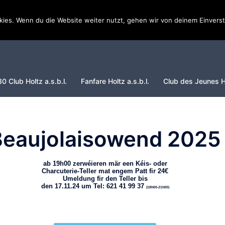
ies. Wenn du die Website weiter nutzt, gehen wir von deinem Einverst
30 Club Holtz a.s.b.l.
Fanfare Holtz a.s.b.l.
Club des Jeunes Ho
Beaujolaisowend 2025
ab 19h00 zerwéieren mär een Kéis- oder
Charcuterie-Teller mat engem Patt fir 24€
Umeldung fir den Teller bis
den 17.11.24 um Tel: 621 41 99 37
(18h00-21h00)