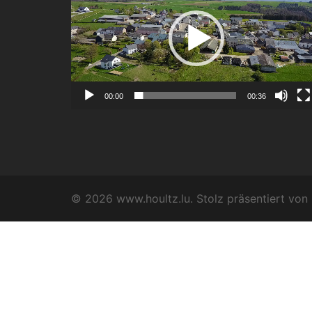
00:00
00:36
© 2026 www.houltz.lu. Stolz präsentiert von