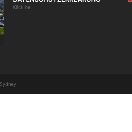
Klick hei
Sydney