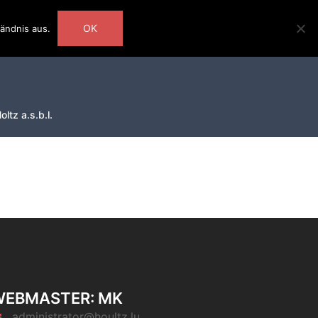
OK
ändnis aus.
ltz a.s.b.l.
WEBMASTER: MK
administrator@houltz.lu